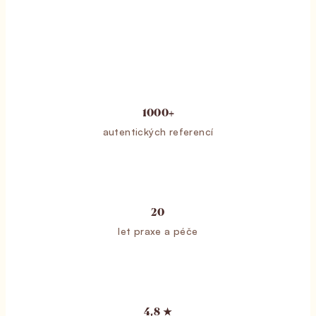
1000+
autentických referencí
20
let praxe a péče
4,8 ★