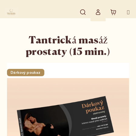
Přejít na obsah
Hledat
Nákupní 
Přihlášení
Tantrická masáž
prostaty (15 min.)
Dárkový poukaz