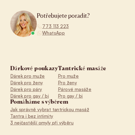
Potřebujete poradit?
773 113 223
WhatsApp
Dárkové poukazy
Tantrické masáže
Dárek pro muže
Pro muže
Dárek pro ženy
Pro ženy
Dárek pro páry
Párové masáže
Dárek pro gay / bi
Pro gay / bi
Pomáháme s výběrem
Jak správně vybrat tantrickou masáž
Tantra i bez intimity
3 nejčastější omyly při výběru