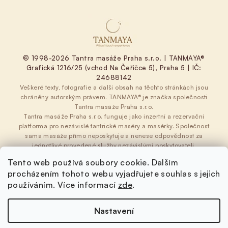
© 1998-2026 Tantra masáže Praha s.r.o. | TANMAYA®
Grafická 1216/25 (vchod Na Čeřičce 5), Praha 5 | IČ:
24688142
Veškeré texty, fotografie a další obsah na těchto stránkách jsou
chráněny autorským právem. TANMAYA® je značka společnosti
Tantra masáže Praha s.r.o.
Tantra masáže Praha s.r.o. funguje jako inzertní a rezervační
platforma pro nezávislé tantrické maséry a masérky. Společnost
sama masáže přímo neposkytuje a nenese odpovědnost za
jednotlivé provedené služby nezávislými poskytovateli.
Obchodní podmínky
|
Ochrana osobních údajů
|
Tento web používá soubory cookie. Dalším
Cookies
procházením tohoto webu vyjadřujete souhlas s jejich
používáním. Více informací
zde
.
Nastavení
Copyright 2026
E-shop Tantra masáže Praha
. Všechna