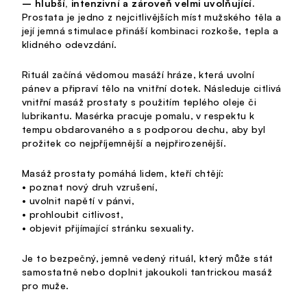
– hlubší, intenzivní a zároveň velmi uvolňující.
Prostata je jedno z nejcitlivějších míst mužského těla a
její jemná stimulace přináší kombinaci rozkoše, tepla a
klidného odevzdání.
Rituál začíná vědomou masáží hráze, která uvolní
pánev a připraví tělo na vnitřní dotek. Následuje citlivá
vnitřní masáž prostaty s použitím teplého oleje či
lubrikantu. Masérka pracuje pomalu, v respektu k
tempu obdarovaného a s podporou dechu, aby byl
prožitek co nejpříjemnější a nejpřirozenější.
Masáž prostaty pomáhá lidem, kteří chtějí:
• poznat nový druh vzrušení,
• uvolnit napětí v pánvi,
• prohloubit citlivost,
• objevit přijímající stránku sexuality.
Je to bezpečný, jemně vedený rituál, který může stát
samostatně nebo doplnit jakoukoli tantrickou masáž
pro muže.