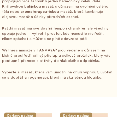
propojující více technik v jeden harmonický celek, dále
Královskou balijskou masáž
s důrazem na uvolnění celého
těla nebo
aromaterapeutickou masáž
, která kombinuje
olejovou masáž s účinky přírodních esencí.
Každá masáž má své vlastní tempo i charakter, ale všechny
spojuje jedno – vytvořit prostor, kde nemusíte nic řešit,
nikam spěchat a můžete se plně odevzdat péči.
Wellness masáže v
TANMAYA®
jsou vedené s důrazem na
klidné prostředí, citlivý přístup a celkový prožitek, který vás
postupně přenese z aktivity do hlubokého odpočinku.
Vyberte si masáž, která vám umožní na chvíli vypnout, uvolnit
se a dopřát si regeneraci, která má skutečnou hloubku.
Výpis produktů
Dárkový poukaz
Dárkový poukaz