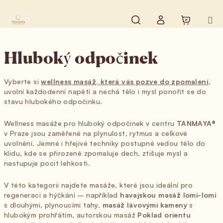
Přejít na obsah
Hledat
Nákupní 
Přihlášení
Hluboký odpočinek
Vyberte si
wellness masáž, která vás pozve do zpomalení
,
uvolní každodenní napětí a nechá tělo i mysl ponořit se do
stavu hlubokého odpočinku.
Wellness masáže pro hluboký odpočinek v centru
TANMAYA®
v Praze jsou zaměřené na plynulost, rytmus a celkové
uvolnění. Jemné i hřejivé techniky postupně vedou tělo do
klidu, kde se přirozeně zpomaluje dech, ztišuje mysl a
nastupuje pocit lehkosti.
V této kategorii najdete masáže, které jsou ideální pro
regeneraci a hýčkání – například
havajskou masáž lomi-lomi
s dlouhými, plynoucími tahy,
masáž lávovými kameny
s
hlubokým prohřátím, autorskou masáž
Poklad orientu