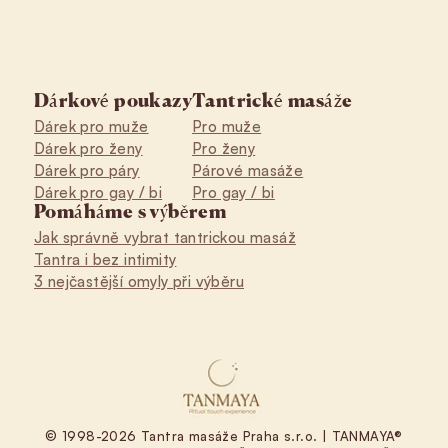
Dárkové poukazy
Tantrické masáže
Dárek pro muže
Pro muže
Dárek pro ženy
Pro ženy
Dárek pro páry
Párové masáže
Dárek pro gay / bi
Pro gay / bi
Pomáháme s výběrem
Jak správně vybrat tantrickou masáž
Tantra i bez intimity
3 nejčastější omyly při výběru
© 1998-2026 Tantra masáže Praha s.r.o. | TANMAYA®