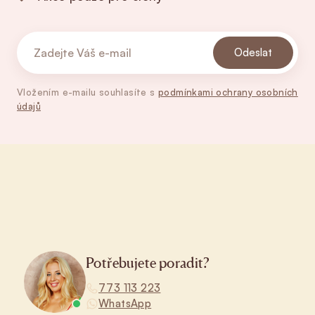
Odeslat
Vložením e-mailu souhlasíte s
podmínkami ochrany osobních
údajů
Zápatí
Potřebujete poradit?
773 113 223
WhatsApp