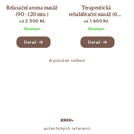
Relaxační aroma masáž
Terapeutická
(90 - 120 min.)
rehabilitační masáž (60 -
120 min.)
2 300 Kč
1 600 Kč
od
od
Skladem
Skladem
Detail
Detail
6
položek celkem
Ovládací prvky výpisu
1000+
autentických referencí