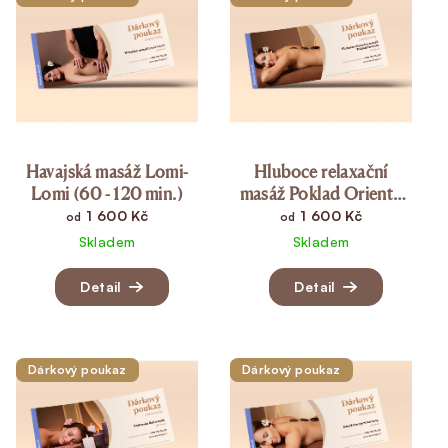
Havajská masáž Lomi-
Hluboce relaxační
Lomi (60 - 120 min.)
masáž Poklad Orientu
(60 - 120 min.)
1 600 Kč
1 600 Kč
od
od
Skladem
Skladem
Detail
Detail
Dárkový poukaz
Dárkový poukaz