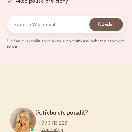
Akce pouze pro členy
Odeslat
Vložením e-mailu souhlasíte s
podmínkami ochrany osobních
údajů
Zápatí
Potřebujete poradit?
773 113 223
WhatsApp