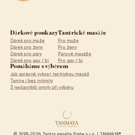
Dárkové poukazy
Tantrické masáže
Dárek pro muže
Pro muže
Dárek pro ženy
Pro ženy
Dárek pro páry
Párové masáže
Dárek pro gay / bi
Pro gay / bi
Pomáháme s výběrem
Jak správně vybrat tantrickou masáž
Tantra i bez intimity
3 nejčastější omyly při výběru
© 1998-2026 Tantra masáže Praha s.r.o. | TANMAYA®