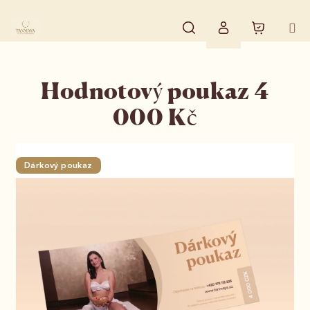
Přejít na obsah
Hledat
Nákupní 
Přihlášení
Hodnotový poukaz 4
000 Kč
Dárkový poukaz