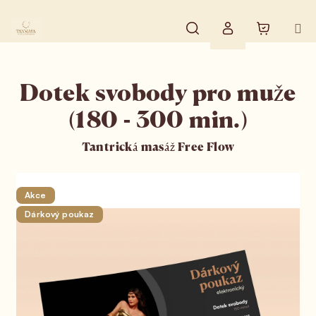
Přejít na obsah
Hledat
Nákupní 
Přihlášení
Dotek svobody pro muže
(180 - 300 min.)
Tantrická masáž Free Flow
Akce
Dárkový poukaz