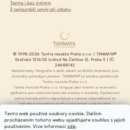
Tantra i bez intimity
3 nejčastější omyly při výběru
© 1998-2026 Tantra masáže Praha s.r.o. | TANMAYA®
Grafická 1216/25 (vchod Na Čeřičce 5), Praha 5 | IČ:
24688142
Veškeré texty, fotografie a další obsah na těchto stránkách jsou
chráněny autorským právem. TANMAYA® je značka společnosti
Tantra masáže Praha s.r.o.
Tantra masáže Praha s.r.o. funguje jako inzertní a rezervační
platforma pro nezávislé tantrické maséry a masérky. Společnost
sama masáže přímo neposkytuje a nenese odpovědnost za
jednotlivé provedené služby nezávislými poskytovateli.
Obchodní podmínky
|
Ochrana osobních údajů
|
Tento web používá soubory cookie. Dalším
Cookies
procházením tohoto webu vyjadřujete souhlas s jejich
používáním. Více informací
zde
.