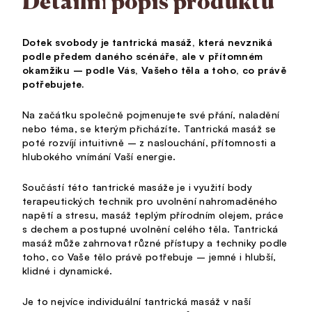
Detailní popis produktu
Dotek svobody je tantrická masáž, která nevzniká
podle předem daného scénáře, ale v přítomném
okamžiku – podle Vás, Vašeho těla a toho, co právě
potřebujete.
Na začátku společně pojmenujete své přání, naladění
nebo téma, se kterým přicházíte. Tantrická masáž se
poté rozvíjí intuitivně – z naslouchání, přítomnosti a
hlubokého vnímání Vaší energie.
Součástí této tantrické masáže je i využití body
terapeutických technik pro uvolnění nahromaděného
napětí a stresu, masáž teplým přírodním olejem, práce
s dechem a postupné uvolnění celého těla. Tantrická
masáž může zahrnovat různé přístupy a techniky podle
toho, co Vaše tělo právě potřebuje – jemné i hlubší,
klidné i dynamické.
Je to nejvíce individuální tantrická masáž v naší