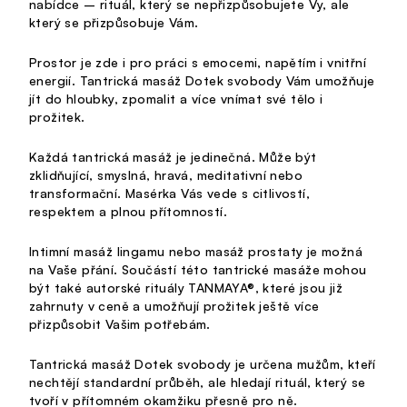
nabídce – rituál, který se nepřizpůsobujete Vy, ale
který se přizpůsobuje Vám.
Prostor je zde i pro práci s emocemi, napětím i vnitřní
energií. Tantrická masáž Dotek svobody Vám umožňuje
jít do hloubky, zpomalit a více vnímat své tělo i
prožitek.
Každá tantrická masáž je jedinečná. Může být
zklidňující, smyslná, hravá, meditativní nebo
transformační. Masérka Vás vede s citlivostí,
respektem a plnou přítomností.
Intimní masáž lingamu nebo masáž prostaty je možná
na Vaše přání. Součástí této tantrické masáže mohou
být také autorské rituály TANMAYA®, které jsou již
zahrnuty v ceně a umožňují prožitek ještě více
přizpůsobit Vašim potřebám.
Tantrická masáž Dotek svobody je určena mužům, kteří
nechtějí standardní průběh, ale hledají rituál, který se
tvoří v přítomném okamžiku přesně pro ně.